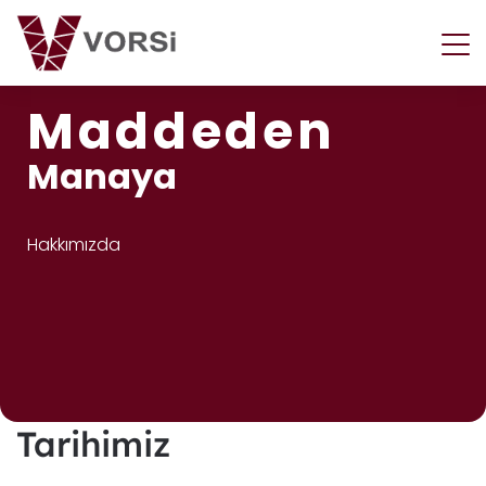
Maddeden
M
a
n
a
y
a
Hakkımızda
Tarihimiz