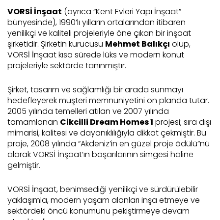
VORSİ İnşaat
(ayrıca “Kent Evleri Yapı İnşaat”
bünyesinde), 1990’lı yılların ortalarından itibaren
yenilikçi ve kaliteli projeleriyle öne çıkan bir inşaat
şirketidir. Şirketin kurucusu
Mehmet Balıkçı
olup,
VORSİ İnşaat kısa sürede lüks ve modern konut
projeleriyle sektörde tanınmıştır.
Şirket, tasarım ve sağlamlığı bir arada sunmayı
hedefleyerek müşteri memnuniyetini ön planda tutar.
2005 yılında temelleri atılan ve 2007 yılında
tamamlanan
Cikcilli Dream Homes 1
projesi; sıra dışı
mimarisi, kalitesi ve dayanıklılığıyla dikkat çekmiştir. Bu
proje, 2008 yılında “Akdeniz’in en güzel proje ödülü”nü
alarak VORSİ İnşaat’ın başarılarının simgesi haline
gelmiştir.
VORSİ İnşaat, benimsediği yenilikçi ve sürdürülebilir
yaklaşımla, modern yaşam alanları inşa etmeye ve
sektördeki öncü konumunu pekiştirmeye devam