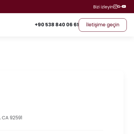
Bizi izleyin
+90 538 840 06 61
İletişime geçin
, CA 92591