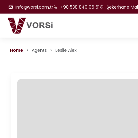
info@vorsi.com.tr
+90 538 840 06 61
Şekerhane Mah.
Home
Agents
Leslie Alex