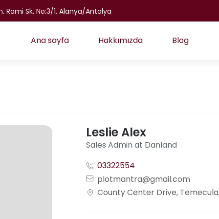
 Rami Sk. No:3/1, Alanya/Antalya
Ana sayfa
Hakkımızda
Blog
Leslie Alex
Sales Admin at Danland
03322554
plotmantra@gmail.com
County Center Drive, Temecula