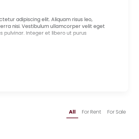
etur adipiscing elit. Aliquam risus leo,
verra nisi. Vestibulum ullamcorper velit eget
 pulvinar. Integer et libero ut purus
All
For Rent
For Sale